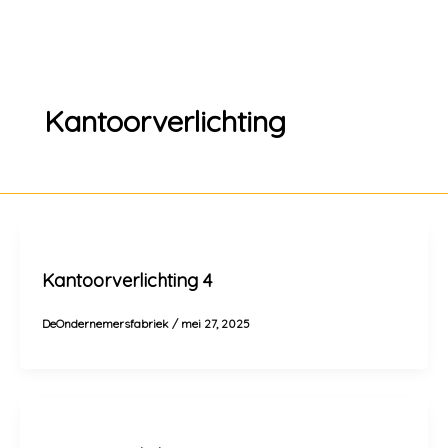
Spring
naar
de
inhoud
Kantoorverlichting
Kantoorverlichting 4
DeOndernemersfabriek
/
mei 27, 2025